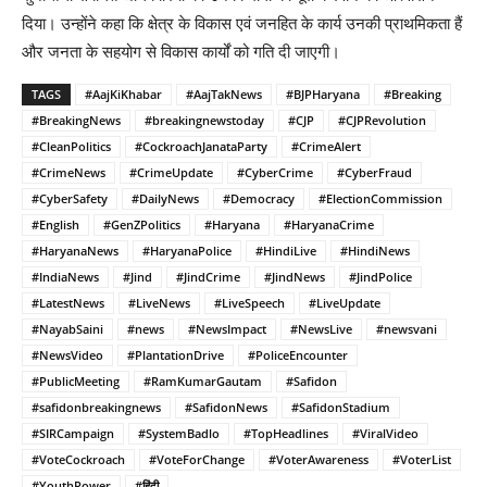
दिया। उन्होंने कहा कि क्षेत्र के विकास एवं जनहित के कार्य उनकी प्राथमिकता हैं
और जनता के सहयोग से विकास कार्यों को गति दी जाएगी।
TAGS
#AajKiKhabar
#AajTakNews
#BJPHaryana
#Breaking
#BreakingNews
#breakingnewstoday
#CJP
#CJPRevolution
#CleanPolitics
#CockroachJanataParty
#CrimeAlert
#CrimeNews
#CrimeUpdate
#CyberCrime
#CyberFraud
#CyberSafety
#DailyNews
#Democracy
#ElectionCommission
#English
#GenZPolitics
#Haryana
#HaryanaCrime
#HaryanaNews
#HaryanaPolice
#HindiLive
#HindiNews
#IndiaNews
#Jind
#JindCrime
#JindNews
#JindPolice
#LatestNews
#LiveNews
#LiveSpeech
#LiveUpdate
#NayabSaini
#news
#NewsImpact
#NewsLive
#newsvani
#NewsVideo
#PlantationDrive
#PoliceEncounter
#PublicMeeting
#RamKumarGautam
#Safidon
#safidonbreakingnews
#SafidonNews
#SafidonStadium
#SIRCampaign
#SystemBadlo
#TopHeadlines
#ViralVideo
#VoteCockroach
#VoteForChange
#VoterAwareness
#VoterList
#YouthPower
#हिंदी