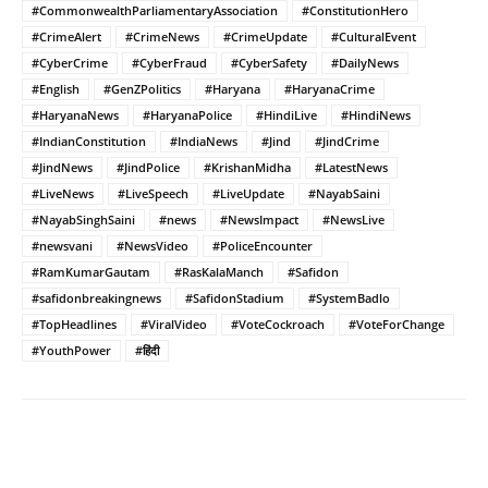
#CommonwealthParliamentaryAssociation
#ConstitutionHero
#CrimeAlert
#CrimeNews
#CrimeUpdate
#CulturalEvent
#CyberCrime
#CyberFraud
#CyberSafety
#DailyNews
#English
#GenZPolitics
#Haryana
#HaryanaCrime
#HaryanaNews
#HaryanaPolice
#HindiLive
#HindiNews
#IndianConstitution
#IndiaNews
#Jind
#JindCrime
#JindNews
#JindPolice
#KrishanMidha
#LatestNews
#LiveNews
#LiveSpeech
#LiveUpdate
#NayabSaini
#NayabSinghSaini
#news
#NewsImpact
#NewsLive
#newsvani
#NewsVideo
#PoliceEncounter
#RamKumarGautam
#RasKalaManch
#Safidon
#safidonbreakingnews
#SafidonStadium
#SystemBadlo
#TopHeadlines
#ViralVideo
#VoteCockroach
#VoteForChange
#YouthPower
#हिंदी