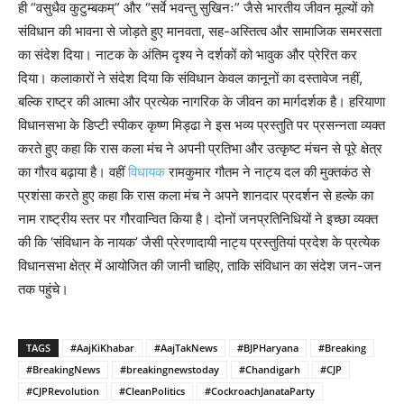
ही “वसुधैव कुटुम्बकम्” और “सर्वे भवन्तु सुखिनः” जैसे भारतीय जीवन मूल्यों को
संविधान की भावना से जोड़ते हुए मानवता, सह-अस्तित्व और सामाजिक समरसता
का संदेश दिया। नाटक के अंतिम दृश्य ने दर्शकों को भावुक और प्रेरित कर
दिया। कलाकारों ने संदेश दिया कि संविधान केवल कानूनों का दस्तावेज नहीं,
बल्कि राष्ट्र की आत्मा और प्रत्येक नागरिक के जीवन का मार्गदर्शक है। हरियाणा
विधानसभा के डिप्टी स्पीकर कृष्ण मिड्ढा ने इस भव्य प्रस्तुति पर प्रसन्नता व्यक्त
करते हुए कहा कि रास कला मंच ने अपनी प्रतिभा और उत्कृष्ट मंचन से पूरे क्षेत्र
का गौरव बढ़ाया है। वहीं
विधायक
रामकुमार गौतम ने नाट्य दल की मुक्तकंठ से
प्रशंसा करते हुए कहा कि रास कला मंच ने अपने शानदार प्रदर्शन से हल्के का
नाम राष्ट्रीय स्तर पर गौरवान्वित किया है। दोनों जनप्रतिनिधियों ने इच्छा व्यक्त
की कि ‘संविधान के नायक’ जैसी प्रेरणादायी नाट्य प्रस्तुतियां प्रदेश के प्रत्येक
विधानसभा क्षेत्र में आयोजित की जानी चाहिए, ताकि संविधान का संदेश जन-जन
तक पहुंचे।
TAGS
#AajKiKhabar
#AajTakNews
#BJPHaryana
#Breaking
#BreakingNews
#breakingnewstoday
#Chandigarh
#CJP
#CJPRevolution
#CleanPolitics
#CockroachJanataParty