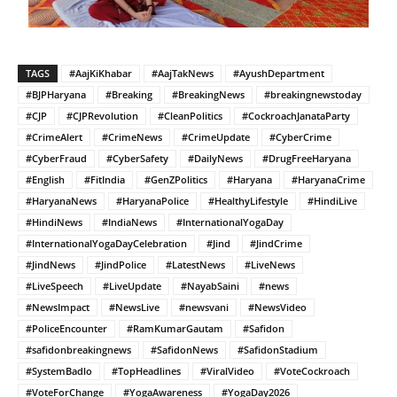
TAGS
#AajKiKhabar
#AajTakNews
#AyushDepartment
#BJPHaryana
#Breaking
#BreakingNews
#breakingnewstoday
#CJP
#CJPRevolution
#CleanPolitics
#CockroachJanataParty
#CrimeAlert
#CrimeNews
#CrimeUpdate
#CyberCrime
#CyberFraud
#CyberSafety
#DailyNews
#DrugFreeHaryana
#English
#FitIndia
#GenZPolitics
#Haryana
#HaryanaCrime
#HaryanaNews
#HaryanaPolice
#HealthyLifestyle
#HindiLive
#HindiNews
#IndiaNews
#InternationalYogaDay
#InternationalYogaDayCelebration
#Jind
#JindCrime
#JindNews
#JindPolice
#LatestNews
#LiveNews
#LiveSpeech
#LiveUpdate
#NayabSaini
#news
#NewsImpact
#NewsLive
#newsvani
#NewsVideo
#PoliceEncounter
#RamKumarGautam
#Safidon
#safidonbreakingnews
#SafidonNews
#SafidonStadium
#SystemBadlo
#TopHeadlines
#ViralVideo
#VoteCockroach
#VoteForChange
#YogaAwareness
#YogaDay2026