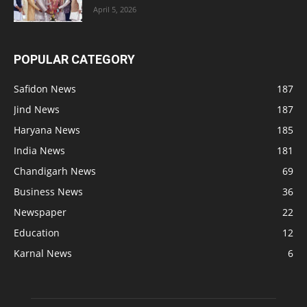
April 5, 2026
POPULAR CATEGORY
Safidon News
187
Jind News
187
Haryana News
185
India News
181
Chandigarh News
69
Business News
36
Newspaper
22
Education
12
Karnal News
6