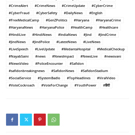
#CrimeAlert
#CrimeNews
#CrimeUpdate
#CyberCrime
#CyberFraud
#CyberSafety
#DailyNews
#English
#FreeMedicalCamp
#GenZPolitics
#Haryana
#HaryanaCrime
#HaryanaNews
#HaryanaPolice
#HealthCamp
#Healthcare
#HindiLive
#HindiNews
#IndiaNews
#Jind
#JindCrime
#JindNews
#JindPolice
#LatestNews
#LiveNews
#LiveSpeech
#LiveUpdate
#MedantaHospital
#MedicalCheckup
#NayabSaini
#news
#NewsImpact
#NewsLive
#newsvani
#NewsVideo
#PoliceEncounter
#Safidon
#safidonbreakingnews
#SafidonNews
#SafidonStadium
#SocialService
#SystemBadlo
#TopHeadlines
#ViralVideo
#VoteCockroach
#VoteForChange
#YouthPower
#हिंदी