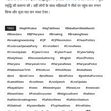
स्मृद्धि की कामना की। वहीं लोगों के साथ महिलाओं ने तीर्थ पर पहुंच कर स्नान
किया और पूजा पाठ कर माथा टेका।
TAGS
#AajKiKhabar
#AajTakNews
#BabaRamWalaMandir
#Bhandara
#BJPHaryana
#Breaking
#BreakingNews
#breakingnewstoday
#CJP
#CJPRevolution
#CleanPolitics
#CockroachJanataParty
#CrimeAlert
#CrimeNews
#CrimeUpdate
#CyberCrime
#CyberFraud
#CyberSafety
#DailyNews
#DevoteesGathering
#English
#GenZPolitics
#Haryana
#HaryanaCrime
#HaryanaNews
#HaryanaPolice
#HatkeshwarTirth
#HindiLive
#HindiNews
#IndiaNews
#Jind
#JindCrime
#JindNews
#JindPolice
#JyeshthaPurnima
#LatestNews
#LiveNews
#LiveSpeech
#LiveUpdate
#NayabSaini
#news
#NewsImpact
#NewsLive
#newsvani
#NewsVideo
#PoliceEncounter
#ReligiousEvent
#Safidon
#safidonbreakingnews
#SafidonNews
#SafidonStadium
#Sillakhedi
#SystemBadlo
#TopHeadlines
#ViralVideo