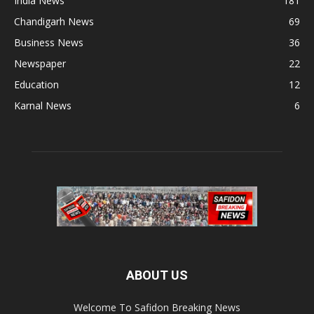
India News
181
Chandigarh News
69
Business News
36
Newspaper
22
Education
12
Karnal News
6
ABOUT US
Welcome To Safidon Breaking News