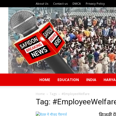
About Us
Contact us
DMCA
Privacy Policy
HOME
EDUCATION
INDIA
HARY
Home
Tags
#EmployeeWelfare
Tag: #EmployeeWelfar
बिजली पे