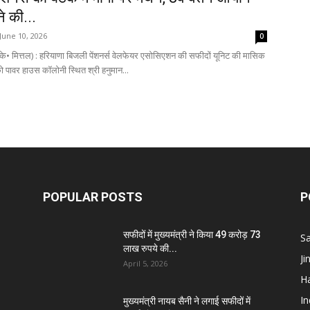
े की...
Breaking
June 10, 2026
0
के• मित्तल) : हरियाणा बिजली पेंशनर्स वेलफेयर एसोसिएशन की सफीदों यूनिट की मासिक
ो पावर हाउस कॉलोनी स्थित श्री हनुमान...
News
POPULAR POSTS
P
सफीदों में मुख्यमंत्री ने किया 49 करोड़ 73
S
लाख रुपये की...
J
April 5, 2026
H
I
मुख्यमंत्री नायब सैनी ने लगाई सफीदों में