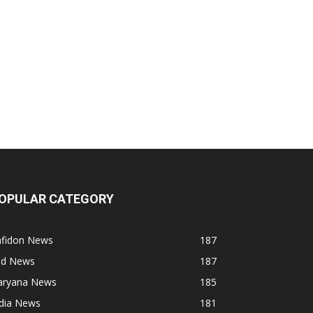
OPULAR CATEGORY
afidon News
187
ind News
187
aryana News
185
ndia News
181