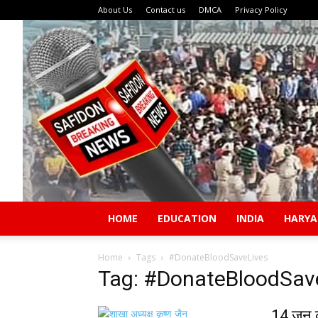
About Us
Contact us
DMCA
Privacy Policy
HOME
EDUCATION
INDIA
HARY
Home
Tags
#DonateBloodSaveLives
Tag: #DonateBloodSav
14 जून क