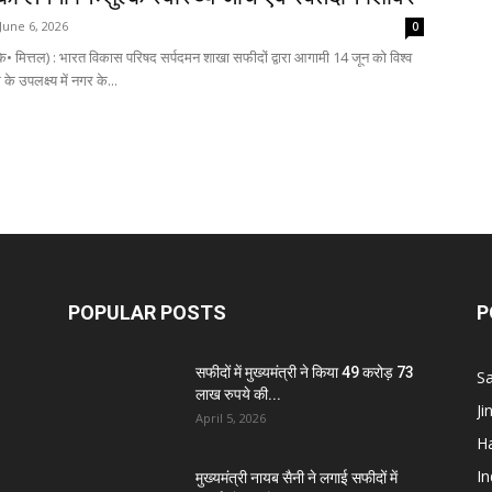
June 6, 2026
0
Breaking
े• मित्तल) : भारत विकास परिषद सर्पदमन शाखा सफीदों द्वारा आगामी 14 जून को विश्व
के उपलक्ष्य में नगर के...
News
POPULAR POSTS
P
सफीदों में मुख्यमंत्री ने किया 49 करोड़ 73
S
लाख रुपये की...
J
April 5, 2026
H
I
मुख्यमंत्री नायब सैनी ने लगाई सफीदों में