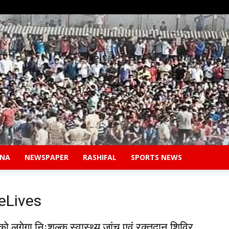
ANA
NEWSPAPER
RASHIFAL
SPORTS NEWS
Safidon
eLives
ो लगेगा निःशुल्क स्वास्थ्य जांच एवं रक्तदान शिविर