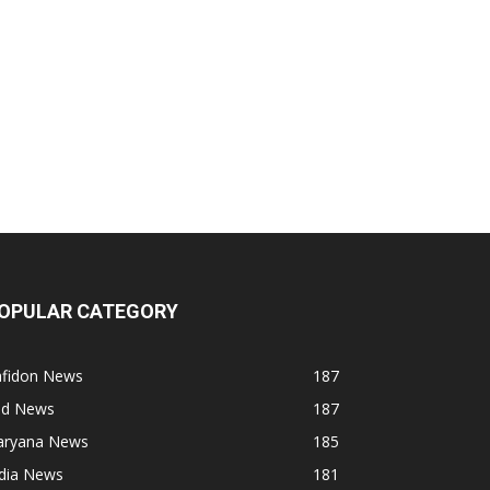
OPULAR CATEGORY
afidon News
187
ind News
187
aryana News
185
ndia News
181