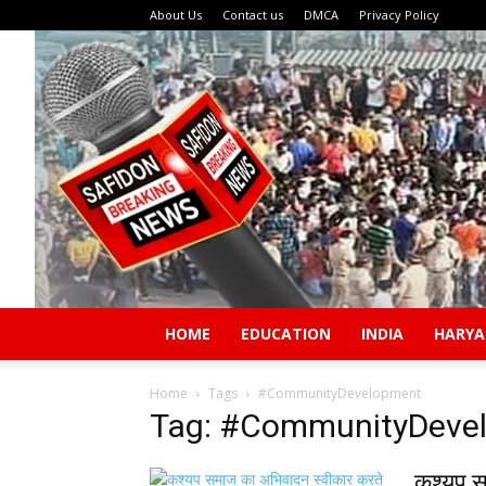
About Us
Contact us
DMCA
Privacy Policy
HOME
EDUCATION
INDIA
HARY
Home
Tags
#CommunityDevelopment
Tag: #CommunityDeve
कश्यप सम