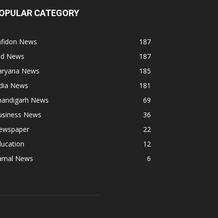
OPULAR CATEGORY
afidon News
187
ind News
187
aryana News
185
ndia News
181
handigarh News
69
usiness News
36
ewspaper
22
ducation
12
arnal News
6