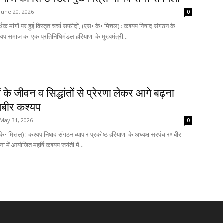
June 20, 2026
0
Breaking
 मांगों पर हुई विस्तृत चर्चा सफीदों, (एस• के• मित्तल) : कश्यप निषाद संगठन के
श्यप समाज का एक प्रतिनिधिमंडल हरियाणा के मुख्यमंत्री...
News
ं के जीवन व सिद्धांतों से प्रेरणा लेकर आगे बढ़ना
णबीर कश्यप
May 31, 2026
0
े• मित्तल) : कश्यप निषाद संगठन व्यापार प्रकोष्ठ हरियाणा के अध्यक्ष सरपंच रणबीर
 में आयोजित महर्षि कश्यप जयंती में...