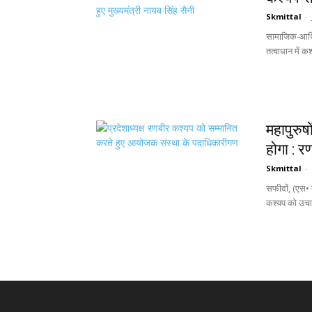
Skmittal
-
सामाजिक-आर्थिक
तत्वाधान में क
महापुरुषो
होगा : र
Skmittal
-
सफीदों, (एस• क
कश्यप को उचाना