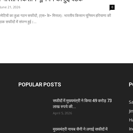
June 21, 2026
0
Breaking
नई कमेटियों का हुआ गठन सफीदों, (एस• के• मित्तल) : भारतीय किसान यूनियन हरियाणा की
ैठक सफीदों में संपन्न हुई।...
News
POPULAR POSTS
P
सफीदों में मुख्यमंत्री ने किया 49 करोड़ 73
S
लाख रुपये की...
J
April 5, 2026
H
I
मुख्यमंत्री नायब सैनी ने लगाई सफीदों में