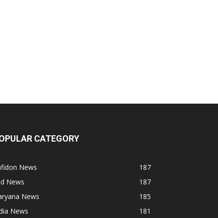
OPULAR CATEGORY
afidon News
187
ind News
187
aryana News
185
ndia News
181