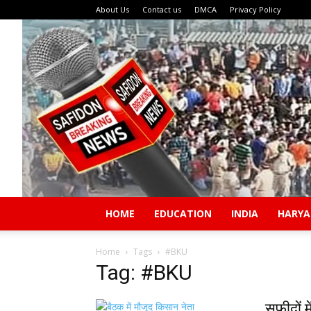
About Us
Contact us
DMCA
Privacy Policy
HOME
EDUCATION
INDIA
HARY
Home
Tags
#BKU
Tag: #BKU
सफीदों म