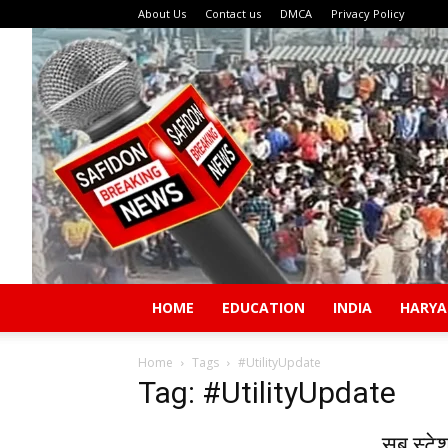
About Us
Contact us
DMCA
Privacy Policy
HOME
EDUCATION
INDIA
HARY
Home
Tags
#UtilityUpdate
Tag: #UtilityUpdate
सब स्टेश