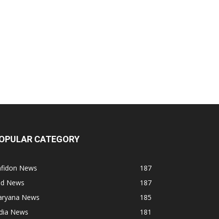
OPULAR CATEGORY
afidon News
187
ind News
187
aryana News
185
ndia News
181