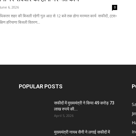
June 6, 2026
0
Breaking
अधिकतर शहर की बिजली रहेगी गुल आठ से 12 बजे तक होगा मरम्मत कार्य सफीदों, (एस•
दक्षिण हरियाणा बिजली वितरण...
News
POPULAR POSTS
P
सफीदों में मुख्यमंत्री ने किया 49 करोड़ 73
S
लाख रुपये की...
J
April 5, 2026
H
I
मुख्यमंत्री नायब सैनी ने लगाई सफीदों में