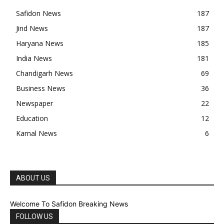
Safidon News
187
Jind News
187
Haryana News
185
India News
181
Chandigarh News
69
Business News
36
Newspaper
22
Education
12
Karnal News
6
ABOUT US
Welcome To Safidon Breaking News
FOLLOW US