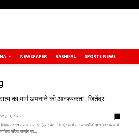
Safidon
ANA
NEWSPAPER
RASHIFAL
SPORTS NEWS
g
Breaking
 सत्य का मार्ग अपनाने की आवश्यकता : जितेंद्र
May 31, 2026
0
वैदिक सत्संग संपन्न सफीदों, (एस• के• मित्तल) : आर्य समाज सफीदों द्वारा नगर के आर्य
News
ं मासिक वैदिक सत्संग का...