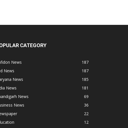
OPULAR CATEGORY
afidon News
187
ind News
187
aryana News
185
ndia News
181
handigarh News
69
usiness News
36
ewspaper
22
ducation
12