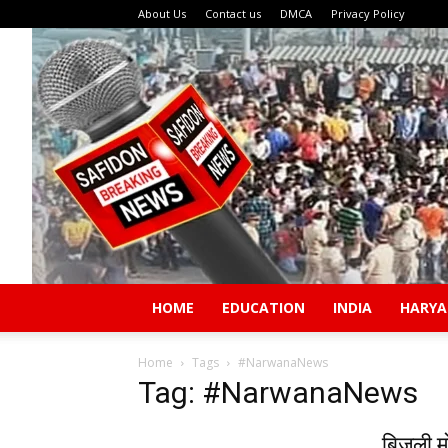
About Us
Contact us
DMCA
Privacy Policy
HOME
EDUCATION
INDIA
HARY
Home
Tags
#NarwanaNews
Tag: #NarwanaNews
बिजली म