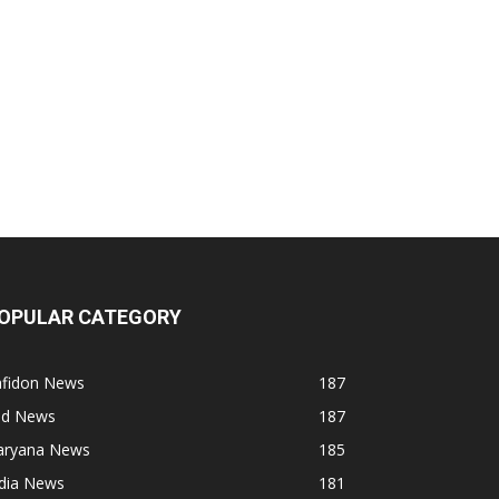
OPULAR CATEGORY
afidon News
187
ind News
187
aryana News
185
ndia News
181