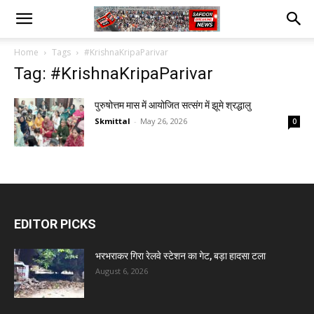
Home
Tags
#KrishnaKripaParivar
Tag: #KrishnaKripaParivar
पुरुषोत्तम मास में आयोजित सत्संग में झूमे श्रद्धालु
Skmittal
-
May 26, 2026
0
EDITOR PICKS
भरभराकर गिरा रेलवे स्टेशन का गेट, बड़ा हादसा टला
August 6, 2026