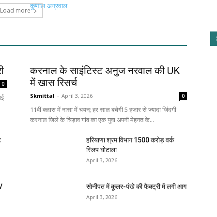
Load more
री
करनाल के साइंटिस्ट अनुज नरवाल की UK
में खास रिसर्च
0
Skmittal
-
April 3, 2026
0
ाई
11वीं क्लास में नासा में चयन; हर साल बचेगी 5 हजार से ज्यादा जिंदगी
करनाल जिले के चिड़ाव गांव का एक युवा अपनी मेहनत के...
ि
हरियाणा श्रम विभाग 1500 करोड़ वर्क
स्लिप घोटाला
April 3, 2026
V
सोनीपत में कूलर-पंखे की फैक्ट्री में लगी आग
April 3, 2026