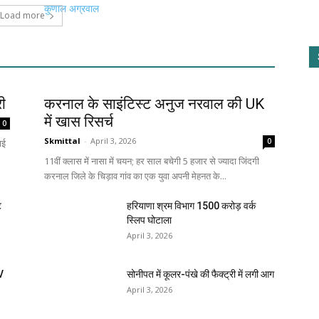
Load more
री
करनाल के साइंटिस्ट अनुज नरवाल की UK
में खास रिसर्च
0
Skmittal
-
April 3, 2026
0
ाई
11वीं क्लास में नासा में चयन; हर साल बचेगी 5 हजार से ज्यादा जिंदगी
करनाल जिले के चिड़ाव गांव का एक युवा अपनी मेहनत के...
ि
हरियाणा श्रम विभाग 1500 करोड़ वर्क
स्लिप घोटाला
April 3, 2026
V
सोनीपत में कूलर-पंखे की फैक्ट्री में लगी आग
April 3, 2026