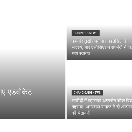
Breaking
BUSINESS NEWS
कर्मवीर तुसीर बने बार काउंसिल के
सदस्य, बार एसोसिएशन सफीदों ने क
News
भव्य स्वागत
 आए एडवोकेट
CHANDIGARH NEWS
सफीदों में महाराजा अग्रसैन चौक विव
गहराया, अग्रवाल समाज ने दी आंदो
की चेतावनी