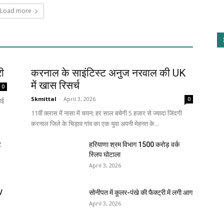
Load more
री
करनाल के साइंटिस्ट अनुज नरवाल की UK
में खास रिसर्च
0
Skmittal
-
April 3, 2026
0
ाई
11वीं क्लास में नासा में चयन; हर साल बचेगी 5 हजार से ज्यादा जिंदगी
करनाल जिले के चिड़ाव गांव का एक युवा अपनी मेहनत के...
ि
हरियाणा श्रम विभाग 1500 करोड़ वर्क
स्लिप घोटाला
April 3, 2026
V
सोनीपत में कूलर-पंखे की फैक्ट्री में लगी आग
April 3, 2026