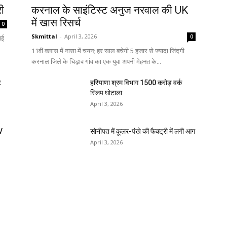
री
करनाल के साइंटिस्ट अनुज नरवाल की UK
में खास रिसर्च
0
Skmittal
-
April 3, 2026
0
ाई
11वीं क्लास में नासा में चयन; हर साल बचेगी 5 हजार से ज्यादा जिंदगी
करनाल जिले के चिड़ाव गांव का एक युवा अपनी मेहनत के...
ि
हरियाणा श्रम विभाग 1500 करोड़ वर्क
स्लिप घोटाला
April 3, 2026
V
सोनीपत में कूलर-पंखे की फैक्ट्री में लगी आग
April 3, 2026