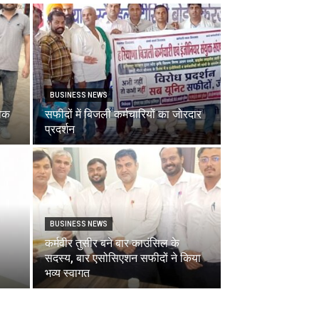
BUSINESS NEWS
ुवक
सफीदों में बिजली कर्मचारियों का जोरदार
प्रदर्शन
BUSINESS NEWS
कर्मवीर तुसीर बने बार काउंसिल के
सदस्य, बार एसोसिएशन सफीदों ने किया
भव्य स्वागत