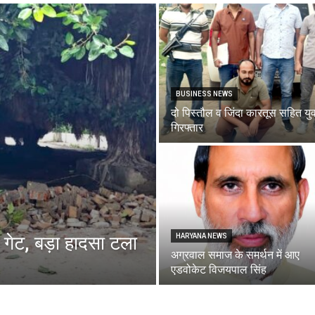
Breaking
BUSINESS NEWS
दो पिस्तौल व जिंदा कारतूस सहित य
News
गिरफ्तार
 गेट, बड़ा हादसा टला
HARYANA NEWS
अग्रवाल समाज के समर्थन में आए
एडवोकेट विजयपाल सिंह