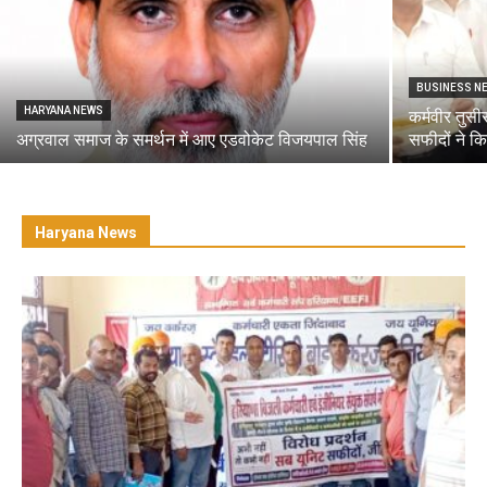
BUSINESS N
HARYANA NEWS
कर्मवीर तुस
अग्रवाल समाज के समर्थन में आए एडवोकेट विजयपाल सिंह
सफीदों ने कि
Haryana News